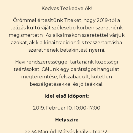
Kedves Teakedvelők!
Örömmel értesítünk Titeket, hogy 2019-től a
teázás kultúráját szélesebb körben szeretnénk
megismertetni. Az alkalmakon szeretettel várjuk
azokat, akik a kínai tradicionális teaszertartásba
szeretnének betekintést nyerni.
Havi rendszerességgel tartanánk közösségi
teázásokat. Célunk egy barátságos hangulat
megteremtése, felszabadult, kötetlen
beszélgetésekkel és jó teákkal.
Idei első időpont:
2019. Február 10. 10:00-17:00
Helyszín:
2234 Maglód, Mátyás király utca 72.