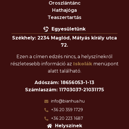
Oroszlántánc
Hathajóga
Teaszertartás
Egyesületünk
Székhely: 2234 Maglód, Mátyás király utca
72.
Ezen a címen edzés nincs, a helyszínekről
részletesebb információ az
Iskolák
menüpont
alatt található.
Adószám: 18656053-1-13
Számlaszám: 11703037-21031175
info@bianhua.hu
+36 20 359 1729
+36 20 223 1687
Helyszínek