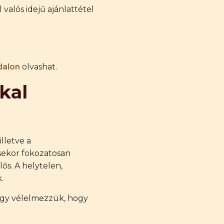
valós idejű ajánlattétel
dalon
olvashat.
kal
lletve a
sekor fokozatosan
ős. A helytelen,
.
úgy vélelmezzük, hogy