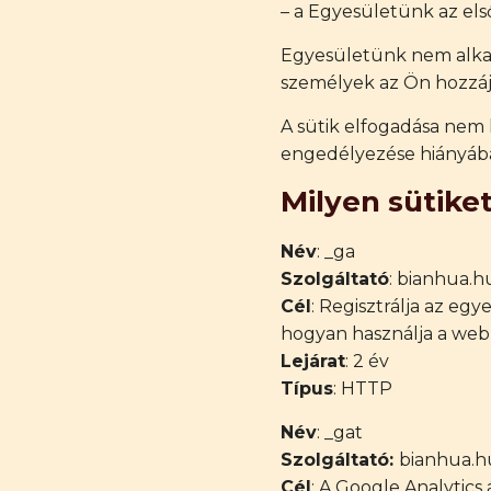
– a Egyesületünk az els
Egyesületünk nem alkal
személyek az Ön hozzáj
A sütik elfogadása nem 
engedélyezése hiányáb
Milyen sütike
Név
: _ga
Szolgáltató
: bianhua.h
Cél
: Regisztrálja az egy
hogyan használja a web
Lejárat
: 2 év
Típus
: HTTP
Név
: _gat
Szolgáltató:
bianhua.h
Cél
: A Google Analytics 