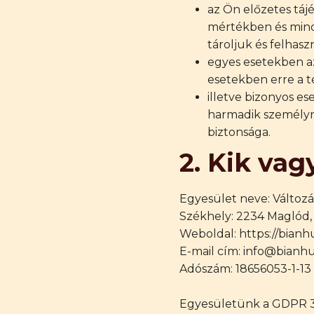
az Ön előzetes táj
mértékben és minde
tároljuk és felhasz
egyes esetekben az
esetekben erre a t
illetve bizonyos 
harmadik személyn
biztonsága.
2. Kik va
Egyesület neve: Változ
Székhely: 2234 Maglód, 
Weboldal: https://bianh
E-mail cím: info@bianh
Adószám:
18656053-1-13
Egyesületünk a GDPR 37.