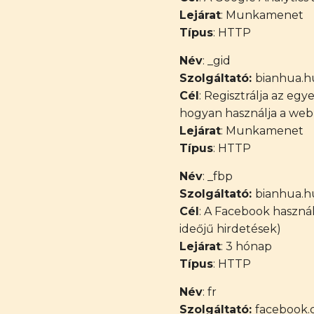
Lejárat
: Munkamenet
Típus
: HTTP
Név
: _gid
Szolgáltató:
bianhua.h
Cél
: Regisztrálja az egy
hogyan használja a web
Lejárat
: Munkamenet
Típus
: HTTP
Név
: _fbp
Szolgáltató:
bianhua.h
Cél
: A Facebook használ
ideőjű hirdetések)
Lejárat
: 3 hónap
Típus
: HTTP
Név
: fr
Szolgáltató:
facebook