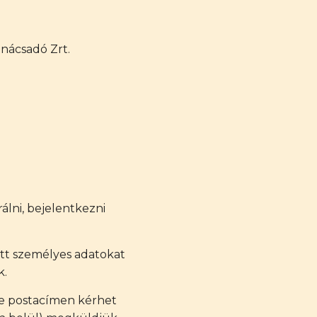
anácsadó Zrt.
álni, bejelentkezni
ott személyes adatokat
k.
tve postacímen kérhet