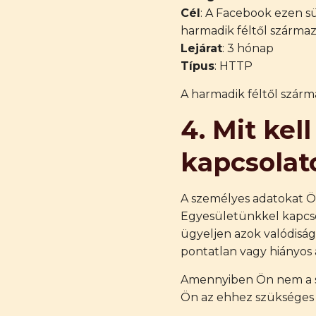
Cél
: A Facebook ezen sü
harmadik féltől származ
Lejárat
: 3 hónap
Típus
: HTTP
A harmadik féltől szárma
4. Mit ke
kapcsolat
A személyes adatokat Ön
Egyesületünkkel kapcsol
ügyeljen azok valódiság
pontatlan vagy hiányos 
Amennyiben Ön nem a sa
Ön az ehhez szükséges 