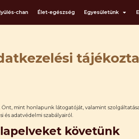
lyülés-chan
Élet-egészség
Egyesületünk
atkezelési tájékozt
Önt, mint honlapunk látogatóját, valamint szolgáltatás
i és adatvédelmi szabályairól.
 alapelveket követünk