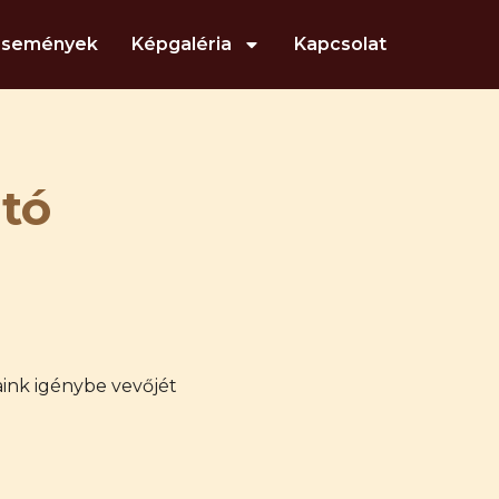
Események
Képgaléria
Kapcsolat
ató
aink igénybe vevőjét