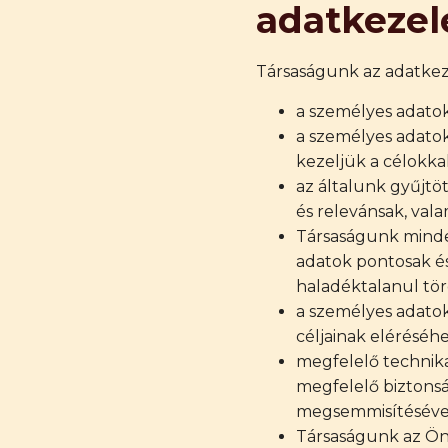
adatkezel
Társaságunk az adatkeze
a személyes adatok
a személyes adatok
kezeljük a célokk
az általunk gyűjtö
és relevánsak, val
Társaságunk minde
adatok pontosak é
haladéktalanul tör
a személyes adatok
céljainak eléréséh
megfelelő technika
megfelelő biztonsá
megsemmisítésével
Társaságunk az Ön