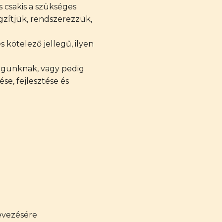
 csakis a szükséges
gzítjük, rendszerezzük,
 kötelező jellegű, ilyen
ságunknak, vagy pedig
e, fejlesztése és
nevezésére