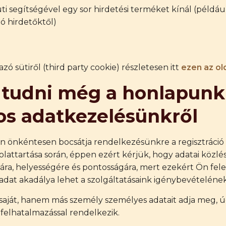
ti segítségével egy sor hirdetési terméket kínál (például 
ó hirdetőktől)
zó sütiről (third party cookie) részletesen itt
ezen az ol
ll tudni még a honlapunk
os adatkezelésünkről
 önkéntesen bocsátja rendelkezésünkre a regisztráció i
attartása során, éppen ezért kérjük, hogy adatai közlé
ára, helyességére és pontosságára, mert ezekért Ön felel
adat akadálya lehet a szolgáltatásaink igénybevételének
ját, hanem más személy személyes adatait adja meg, 
felhatalmazással rendelkezik.