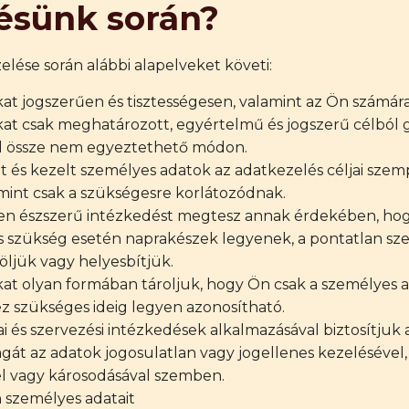
ésünk során?
lése során alábbi alapelveket követi:
at jogszerűen és tisztességesen, valamint az Ön számára
at csak meghatározott, egyértelmű és jogszerű célból 
al össze nem egyeztethető módon.
tt és kezelt személyes adatok az adatkezelés céljai sz
amint csak a szükségesre korlátozódnak.
n észszerű intézkedést megtesz annak érdekében, hogy
s szükség esetén naprakészek legyenek, a pontatlan sz
öljük vagy helyesbítjük.
at olyan formában tároljuk, hogy Ön csak a személyes 
ez szükséges ideig legyen azonosítható.
i és szervezési intézkedések alkalmazásával biztosítjuk
gát az adatok jogosulatlan vagy jogellenes kezelésével, 
 vagy károsodásával szemben.
 személyes adatait