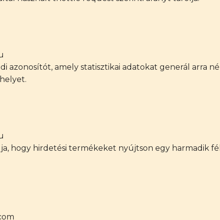
u
edi azonosítót, amely statisztikai adatokat generál arra n
helyet.
u
ja, hogy hirdetési termékeket nyújtson egy harmadik fél 
.com