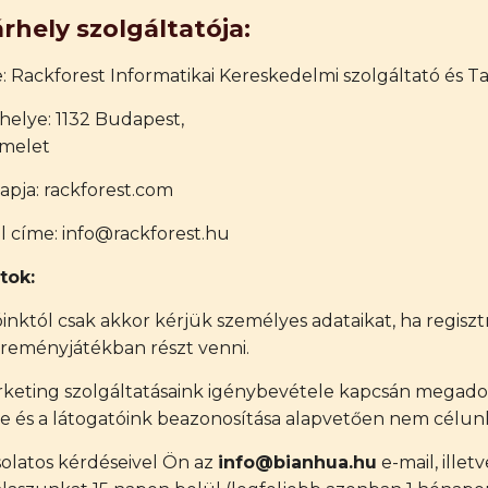
rhely szolgáltatója:
: Rackforest Informatikai Kereskedelmi szolgáltató és T
helye: 1132 Budapest,
emelet
apja: rackforest.com
l címe: info@rackforest.hu
tok:
nktól csak akkor kérjük személyes adataikat, ha regisztr
ereményjátékban részt venni.
marketing szolgáltatásaink igénybevétele kapcsán megad
e és a látogatóink beazonosítása alapvetően nem célun
olatos kérdéseivel Ön az
info@bianhua.hu
e-mail, ille