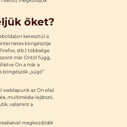
on belül) megküldjük
eljük őket?
weboldalon keresztül a
 internetes böngészője
irefox, stb.) többsége
viszont már Öntől függ,
illetve Ön a már a
yes böngészők „súgó”
ől weblapunk az Ön első
si, multimédia-lejátszó,
tik, valamint a
keresésével megkezdődik