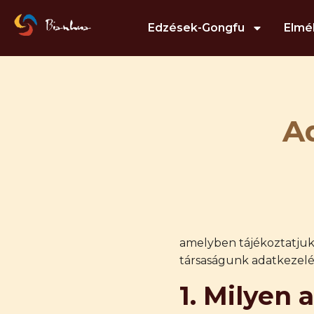
Edzések-Gongfu
Elmé
Ad
amelyben tájékoztatjuk 
társaságunk adatkezelés
1. Milyen