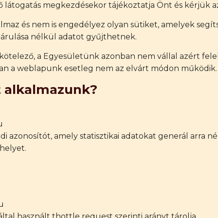
ő látogatás megkezdésekor tájékoztatja Önt és kérjük a
maz és nem is engedélyez olyan sütiket, amelyek segí
árulása nélkül adatot gyűjthetnek.
kötelező, a Egyesületünk azonban nem vállal azért felel
an a weblapunk esetleg nem az elvárt módon működik.
t alkalmazunk?
u
edi azonosítót, amely statisztikai adatokat generál arra n
helyet.
u
által használt thottle request szerinti arányt tárolja.