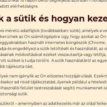
válaszunkat 15 napon belül (legfeljebb azonban 1 hónap
dott elérhetőségre.
k a sütik és hogyan kez
 kis méretű adatfájlok (továbbiakban: sütik), amelyek a 
 kerülnek az Ön számítógépére úgy, hogy azokat az Ön
A leggyakrabban használt internetes böngészők (Chrome, F
dja és engedélyezi a sütik letöltését és használatát, az 
sainak módosításával ezeket visszautasítja vagy letiltja, 
lt sütiket is tudja törölni. A sütik használatáról az eg
b tájékozta-tást.
lyek nem igénylik az Ön előzetes hozzájárulását. Ezekr
kor ad rövid tájékoztatást, ilyenek például a hitelesíté
felhasználói felület testreszabását segítő munkamenet-sü
ztonsági sütik.
 sütikről – amennyiben az adatkezelés már az oldal fel