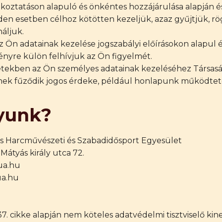
ékoztatáson alapuló és önkéntes hozzájárulása alapján és
n esetben célhoz kötötten kezeljük, azaz gyűjtjük, rö
náljuk.
 Ön adatainak kezelése jogszabályi előírásokon alapul és
ényre külön felhívjuk az Ön figyelmét.
esetekben az Ön személyes adatainak kezeléséhez Társa
ek fűződik jogos érdeke, például honlapunk működtetés
gyunk?
ás Harcművészeti és Szabadidősport Egyesület
Mátyás király utca 72.
ua.hu
ua.hu
 cikke alapján nem köteles adatvédelmi tisztviselő ki