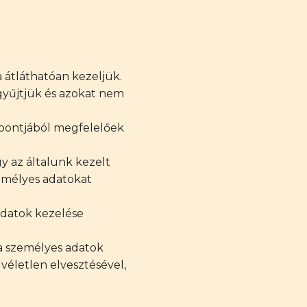
 átláthatóan kezeljük.
gyűjtjük és azokat nem
empontjából megfelelőek
 az általunk kezelt
emélyes adatokat
adatok kezelése
 a személyes adatok
véletlen elvesztésével,