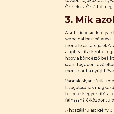
további tájékoztatást, 
Önnek az Ön által mega
3. Mik azo
A sütik (cookie-k) olyan
weboldal használatával
menti le és tárolja el. 
alapbeállításként elfoga
hogy a böngésző beállítá
számítógépen lévő eltáro
menüpontja nyújt bőveb
Vannak olyan sütik, ame
látogatásának megkezdése
terheléskiegyenlítő, a 
felhasználó-központú bi
A hozzájárulást igénylő