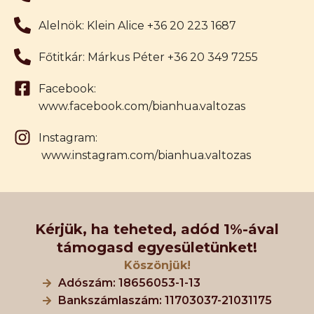
Alelnök: Klein Alice +36 20 223 1687
Főtitkár: Márkus Péter +36 20 349 7255
Facebook:
www.facebook.com/bianhua.valtozas
Instagram:
www.instagram.com/bianhua.valtozas
Kérjük, ha teheted, adód 1%-ával
támogasd egyesületünket!
Köszönjük!
Adószám: 18656053-1-13
Bankszámlaszám: 11703037-21031175