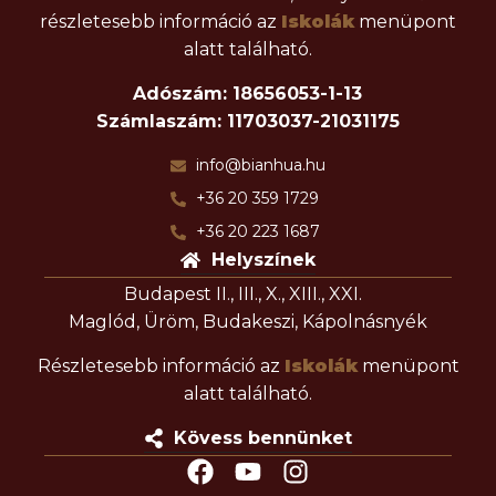
részletesebb információ az
Iskolák
menüpont
alatt található.
Adószám: 18656053-1-13
Számlaszám: 11703037-21031175
info@bianhua.hu
+36 20 359 1729
+36 20 223 1687
Helyszínek
Budapest II., III., X., XIII., XXI.
Maglód, Üröm, Budakeszi, Kápolnásnyék
Részletesebb információ az
Iskolák
menüpont
alatt található.
Kövess bennünket