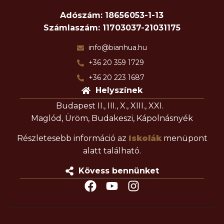
Adószám: 18656053-1-13
Számlaszám: 11703037-21031175
info@bianhua.hu
+36 20 359 1729
+36 20 223 1687
Helyszínek
Budapest II., III., X., XIII., XXI.
Maglód, Üröm, Budakeszi, Kápolnásnyék
Részletesebb információ az
Iskolák
menüpont
alatt található.
Kövess bennünket