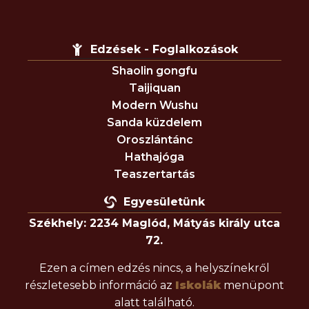
Edzések - Foglalkozások
Shaolin gongfu
Taijiquan
Modern Wushu
Sanda küzdelem
Oroszlántánc
Hathajóga
Teaszertartás
Egyesületünk
Székhely: 2234 Maglód, Mátyás király utca
72.
Ezen a címen edzés nincs, a helyszínekről
részletesebb információ az
Iskolák
menüpont
alatt található.