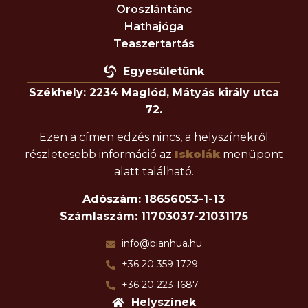
Oroszlántánc
Hathajóga
Teaszertartás
Egyesületünk
Székhely: 2234 Maglód, Mátyás király utca
72.
Ezen a címen edzés nincs, a helyszínekről
részletesebb információ az
Iskolák
menüpont
alatt található.
Adószám: 18656053-1-13
Számlaszám: 11703037-21031175
info@bianhua.hu
+36 20 359 1729
+36 20 223 1687
Helyszínek