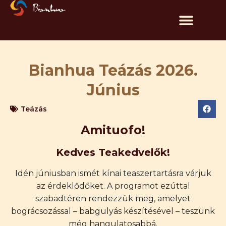
Bianhua Teázás 2026.
Június
Teázás
Amituofo!
Kedves Teakedvelők!
Idén júniusban ismét kínai teaszertartásra várjuk
az érdeklődőket. A programot ezúttal
szabadtéren rendezzük meg, amelyet
bográcsozással – babgulyás készítésével – teszünk
még hangulatosabbá.