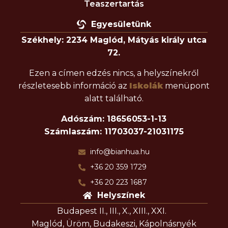
Teaszertartás
Egyesületünk
Székhely: 2234 Maglód, Mátyás király utca
72.
Ezen a címen edzés nincs, a helyszínekről
részletesebb információ az
Iskolák
menüpont
alatt található.
Adószám: 18656053-1-13
Számlaszám: 11703037-21031175
info@bianhua.hu
+36 20 359 1729
+36 20 223 1687
Helyszínek
Budapest II., III., X., XIII., XXI.
Maglód, Üröm, Budakeszi, Kápolnásnyék