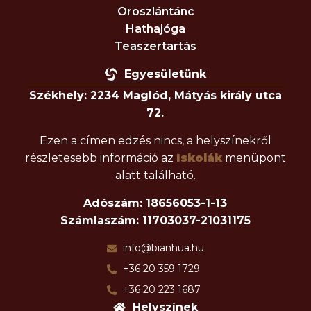
Oroszlántánc
Hathajóga
Teaszertartás
Egyesületünk
Székhely: 2234 Maglód, Mátyás király utca
72.
Ezen a címen edzés nincs, a helyszínekről
részletesebb információ az
Iskolák
menüpont
alatt található.
Adószám: 18656053-1-13
Számlaszám: 11703037-21031175
info@bianhua.hu
+36 20 359 1729
+36 20 223 1687
Helyszínek