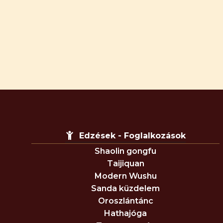
Edzések - Foglalkozások
Shaolin gongfu
Taijiquan
Modern Wushu
Sanda küzdelem
Oroszlántánc
Hathajóga