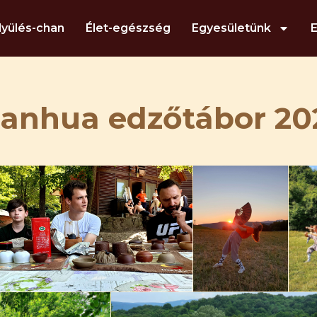
lyülés-chan
Élet-egészség
Egyesületünk
ianhua edzőtábor 202