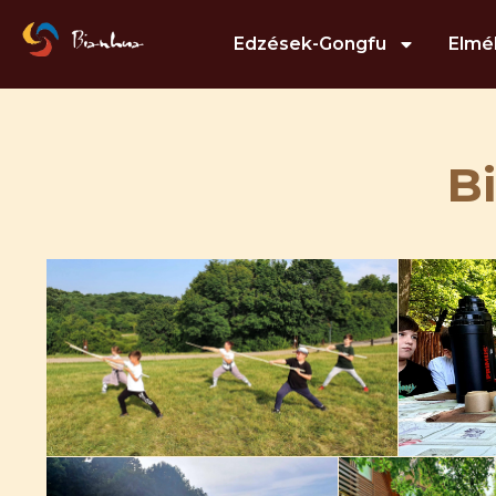
Edzések-Gongfu
Elmé
B