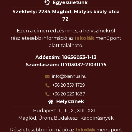
Egyesületünk
Székhely: 2234 Maglód, Mátyás király utca
72.
Ezen a címen edzés nincs, a helyszínekről
részletesebb információ az
Iskolák
menüpont
alatt található.
Adószám: 18656053-1-13
Számlaszám: 11703037-21031175
info@bianhua.hu
+36 20 359 1729
+36 20 223 1687
Helyszínek
Budapest II., III., X., XIII., XXI.
Maglód, Üröm, Budakeszi, Kápolnásnyék
Részletesebb információ az
Iskolák
menüpont