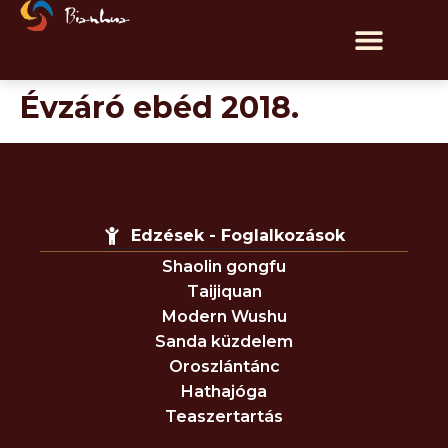
Évzáró ebéd 2018.
Edzések - Foglalkozások
Shaolin gongfu
Taijiquan
Modern Wushu
Sanda küzdelem
Oroszlántánc
Hathajóga
Teaszertartás