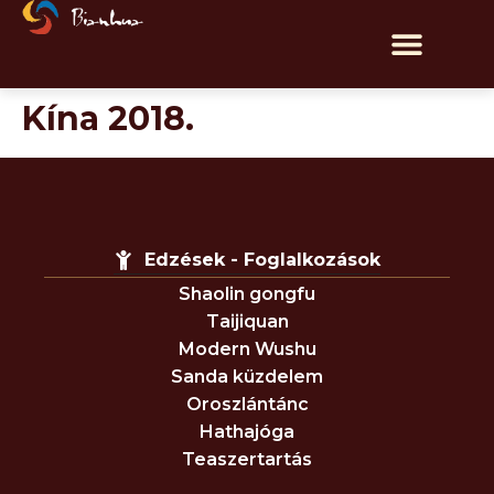
Kína 2018.
Edzések - Foglalkozások
Shaolin gongfu
Taijiquan
Modern Wushu
Sanda küzdelem
Oroszlántánc
Hathajóga
Teaszertartás