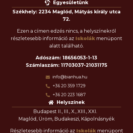
Egyesületünk
Székhely: 2234 Maglód, Mátyás király utca
72.
Ezen a címen edzés nincs, a helyszínekről
részletesebb információ az
Iskolák
menüpont
alatt található.
Adószám: 18656053-1-13
Számlaszám: 11703037-21031175
info@bianhua.hu
+36 20 359 1729
+36 20 223 1687
Helyszínek
Budapest II., III., X., XIII., XXI.
Maglód, Üröm, Budakeszi, Kápolnásnyék
Részletesebb információ az
Iskolák
menüpont