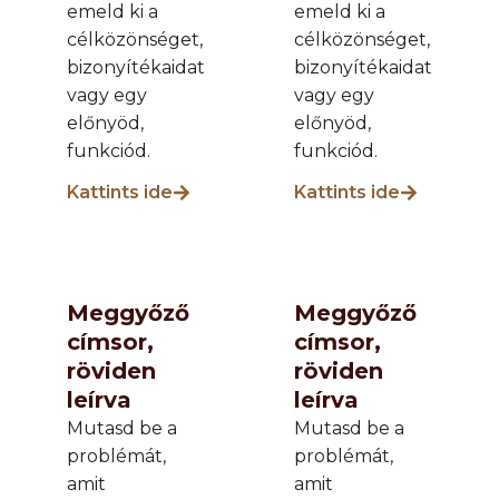
emeld ki a
emeld ki a
célközönséget,
célközönséget,
bizonyítékaidat
bizonyítékaidat
vagy egy
vagy egy
előnyöd,
előnyöd,
funkciód.
funkciód.
Kattints ide
Kattints ide
Meggyőző
Meggyőző
címsor,
címsor,
röviden
röviden
leírva
leírva
Mutasd be a
Mutasd be a
problémát,
problémát,
amit
amit