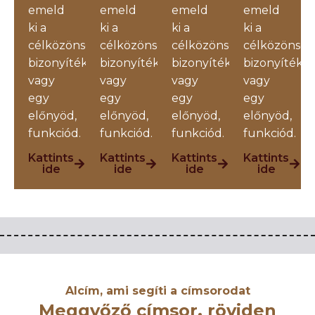
emeld
emeld
emeld
emeld
ki a
ki a
ki a
ki a
célközönséget,
célközönséget,
célközönséget,
célközönség
bizonyítékaidat
bizonyítékaidat
bizonyítékaidat
bizonyítékai
vagy
vagy
vagy
vagy
egy
egy
egy
egy
előnyöd,
előnyöd,
előnyöd,
előnyöd,
funkciód.
funkciód.
funkciód.
funkciód.
Kattints
Kattints
Kattints
Kattints
ide
ide
ide
ide
Alcím, ami segíti a címsorodat
Meggyőző címsor, röviden