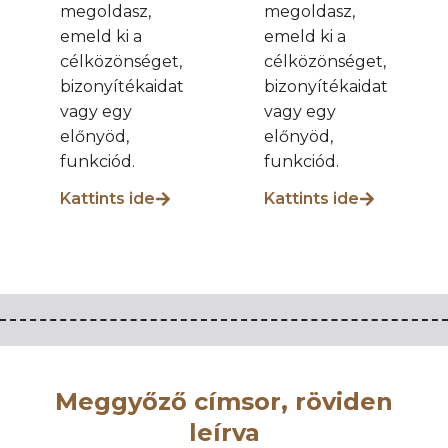
megoldasz,
megoldasz,
emeld ki a
emeld ki a
célközönséget,
célközönséget,
bizonyítékaidat
bizonyítékaidat
vagy egy
vagy egy
előnyöd,
előnyöd,
funkciód.
funkciód.
Kattints ide
Kattints ide
Meggyőző címsor, röviden
leírva