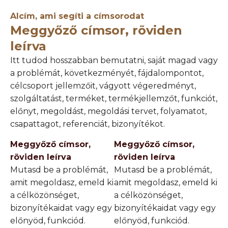
Alcím, ami segíti a címsorodat
Meggyőző címsor, röviden
leírva
Itt tudod hosszabban bemutatni, saját magad vagy
a problémát, következményét, fájdalompontot,
célcsoport jellemzőit, vágyott végeredményt,
szolgáltatást, terméket, termékjellemzőt, funkciót,
előnyt, megoldást, megoldási tervet, folyamatot,
csapattagot, referenciát, bizonyítékot.
Meggyőző címsor,
Meggyőző címsor,
röviden leírva
röviden leírva
Mutasd be a problémát,
Mutasd be a problémát,
amit megoldasz, emeld ki
amit megoldasz, emeld ki
a célközönséget,
a célközönséget,
bizonyítékaidat vagy egy
bizonyítékaidat vagy egy
előnyöd, funkciód.
előnyöd, funkciód.