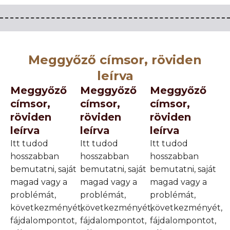
Meggyőző címsor, röviden
leírva
Meggyőző
Meggyőző
Meggyőző
címsor,
címsor,
címsor,
röviden
röviden
röviden
leírva
leírva
leírva
Itt tudod
Itt tudod
Itt tudod
hosszabban
hosszabban
hosszabban
bemutatni, saját
bemutatni, saját
bemutatni, saját
magad vagy a
magad vagy a
magad vagy a
problémát,
problémát,
problémát,
következményét,
következményét,
következményét,
fájdalompontot,
fájdalompontot,
fájdalompontot,