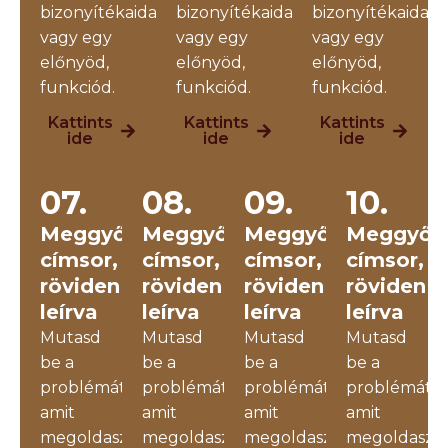
bizonyítékaidat
bizonyítékaidat
bizonyítékaidat
vagy egy
vagy egy
vagy egy
előnyöd,
előnyöd,
előnyöd,
funkciód.
funkciód.
funkciód.
Kattints
Kattints
Kattints
ide
ide
ide
07.
08.
09.
10.
Meggyőző
Meggyőző
Meggyőző
Meggyőz
címsor,
címsor,
címsor,
címsor,
röviden
röviden
röviden
röviden
leírva
leírva
leírva
leírva
Mutasd
Mutasd
Mutasd
Mutasd
be a
be a
be a
be a
problémát,
problémát,
problémát,
problémát,
amit
amit
amit
amit
megoldasz,
megoldasz,
megoldasz,
megoldasz,