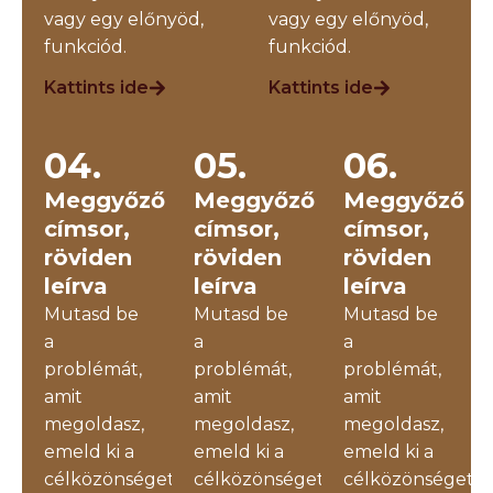
vagy egy előnyöd,
vagy egy előnyöd,
funkciód.
funkciód.
Kattints ide
Kattints ide
04.
05.
06.
Meggyőző
Meggyőző
Meggyőző
címsor,
címsor,
címsor,
röviden
röviden
röviden
leírva
leírva
leírva
Mutasd be
Mutasd be
Mutasd be
a
a
a
problémát,
problémát,
problémát,
amit
amit
amit
megoldasz,
megoldasz,
megoldasz,
emeld ki a
emeld ki a
emeld ki a
célközönséget,
célközönséget,
célközönséget,