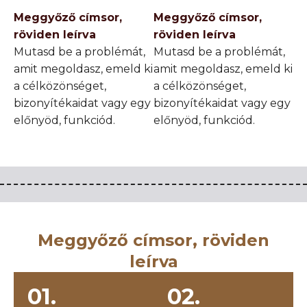
Meggyőző címsor,
Meggyőző címsor,
röviden leírva
röviden leírva
Mutasd be a problémát,
Mutasd be a problémát,
amit megoldasz, emeld ki
amit megoldasz, emeld ki
a célközönséget,
a célközönséget,
bizonyítékaidat vagy egy
bizonyítékaidat vagy egy
előnyöd, funkciód.
előnyöd, funkciód.
Meggyőző címsor, röviden
leírva
01.
02.