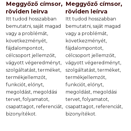
Meggyőző címsor,
Meggyőző címsor,
röviden leírva
röviden leírva
Itt tudod hosszabban
Itt tudod hosszabban
bemutatni, saját magad
bemutatni, saját magad
vagy a problémát,
vagy a problémát,
következményét,
következményét,
fájdalompontot,
fájdalompontot,
célcsoport jellemzőit,
célcsoport jellemzőit,
vágyott végeredményt,
vágyott végeredményt,
szolgáltatást, terméket,
szolgáltatást, terméket,
termékjellemzőt,
termékjellemzőt,
funkciót, előnyt,
funkciót, előnyt,
megoldást, megoldási
megoldást, megoldási
tervet, folyamatot,
tervet, folyamatot,
csapattagot, referenciát,
csapattagot, referenciát,
bizonyítékot.
bizonyítékot.